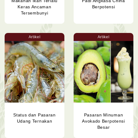
Makanan Ikan Terlalu
Padi Angkasa China
Keras Ancaman
Berpotensi
Tersembunyi
Artikel
Artikel
Status dan Pasaran
Pasaran Minuman
Udang Ternakan
Avokado Berpotensi
Besar