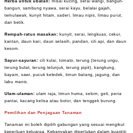
Herba untuk ubatan:
misai kucing, serai wangi, bangun-
bangun, sambung nyawa, serai kayu, belalai gajah,
temulawak, kunyit hitam, saderi, limau nipis, limau purut,
dan betik.
Rempah-ratus masakan:
kunyit, serai, lengkuas, cekur,
kantan, daun kari, daun selasih, pandan, cili api, dan daun
kesom.
Sayur-sayuran:
cili kulai, tomato, terung (terung ungu,
terung bulat, terung telunjuk, terung pipit), kangkung,
bayam, sawi, pucuk keledek, timun batang, jagung, dan
labu manis.
Ulam-ulaman:
ulam raja, timun huma, selom, geti, peria
pantai, kacang kelisa atau botor, dan tenggek burung.
Pemilihan dan Penjagaan Tanaman
Tanaman ini boleh dipilih gabungan yang sesuai mengikut
keperluan keluarga. Kebanyakan diperlukan dalam kuantiti