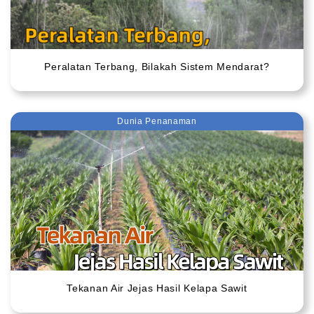
Peralatan Terbang, Bilakah Sistem Mendarat?
Dunia Penanaman
Tekanan Air Jejas Hasil Kelapa Sawit