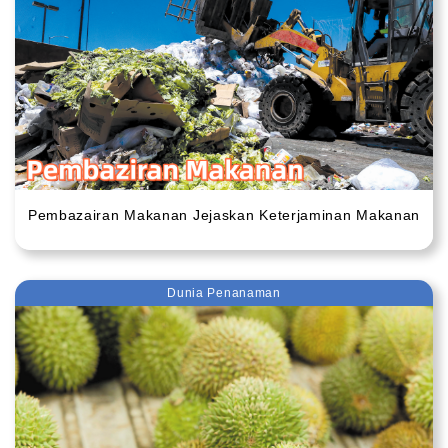
Pembazairan Makanan Jejaskan Keterjaminan Makanan
Dunia Penanaman