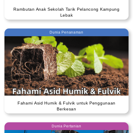
Rambutan Anak Sekolah Tarik Pelancong Kampung
Lebak
Dunia Penanaman
Fahami Asid Humik & Fulvik untuk Penggunaan
Berkesan
Dunia Pertanian