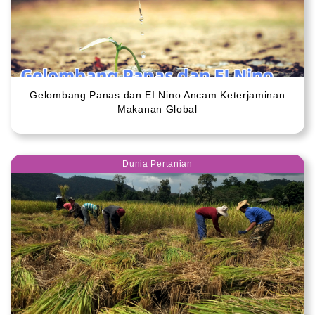
Gelombang Panas dan EI Nino Ancam Keterjaminan
Makanan Global
Dunia Pertanian