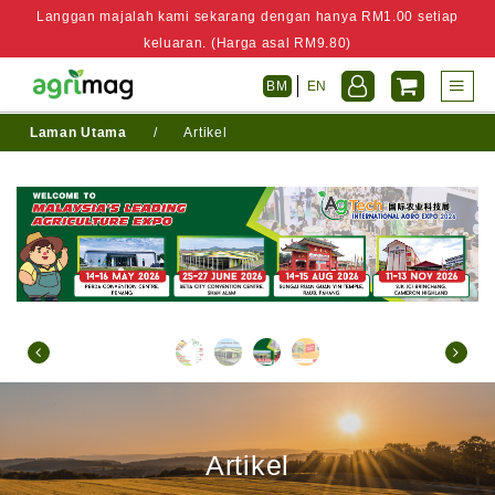
Langgan majalah kami sekarang dengan hanya RM1.00 setiap
keluaran. (Harga asal RM9.80)
BM
EN
Laman Utama
/
Artikel
Artikel