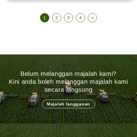
1
2
3
4
>
Belum melanggan majalah kami?
Kini anda boleh melanggan majalah kami
secara langsung
Majalah langganan